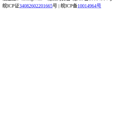
皖ICP证
34082602201665
号 | 皖ICP备
10014964号