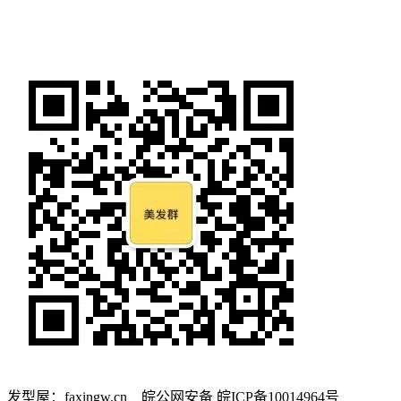
发型屋：faxingw.cn 皖公网安备 皖ICP备10014964号