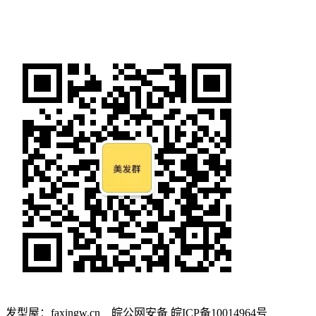
发型屋：faxingw.cn 皖公网安备 皖ICP备10014964号