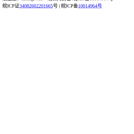
皖ICP证
34082602201665
号 | 皖ICP备
10014964号