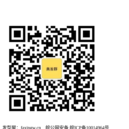
发型屋：faxingw.cn 皖公网安备 皖ICP备10014964号