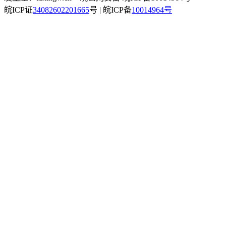
皖ICP证
34082602201665
号 | 皖ICP备
10014964号