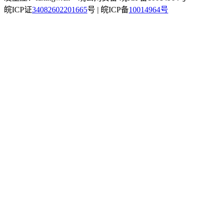
皖ICP证
34082602201665
号 | 皖ICP备
10014964号