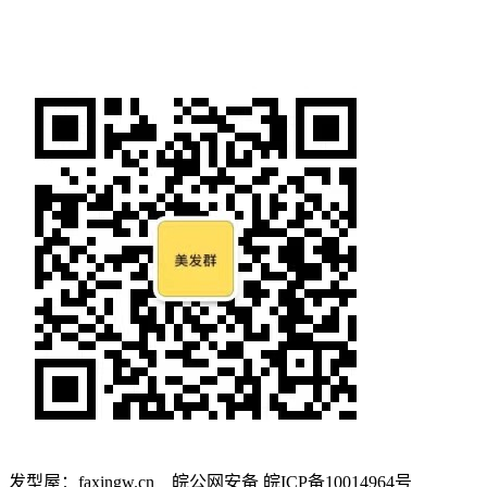
发型屋：faxingw.cn 皖公网安备 皖ICP备10014964号